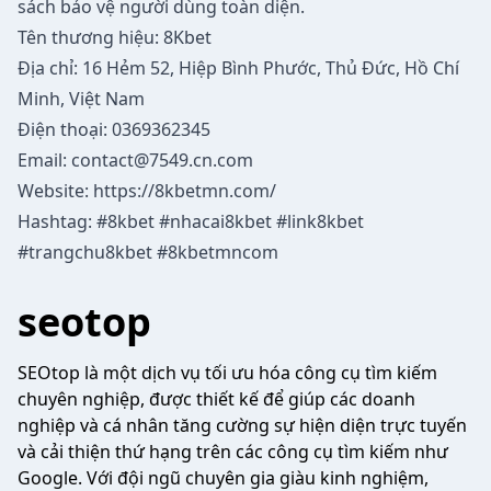
sách bảo vệ người dùng toàn diện.
Tên thương hiệu: 8Kbet
Địa chỉ: 16 Hẻm 52, Hiệp Bình Phước, Thủ Đức, Hồ Chí
Minh, Việt Nam
Điện thoại: 0369362345
Email:
contact@7549.cn.com
Website:
https://8kbetmn.com/
Hashtag: #8kbet #nhacai8kbet #link8kbet
#trangchu8kbet #8kbetmncom
seotop
SEOtop là một dịch vụ tối ưu hóa công cụ tìm kiếm
chuyên nghiệp, được thiết kế để giúp các doanh
nghiệp và cá nhân tăng cường sự hiện diện trực tuyến
và cải thiện thứ hạng trên các công cụ tìm kiếm như
Google. Với đội ngũ chuyên gia giàu kinh nghiệm,