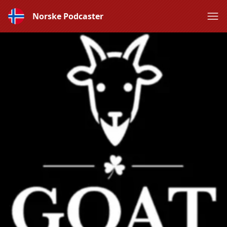
Norske Podcaster