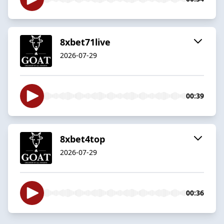
8xbet71live
2026-07-29
00:39
8xbet4top
2026-07-29
00:36