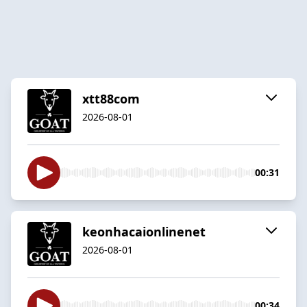
xtt88com
2026-08-01
00:31
keonhacaionlinenet
2026-08-01
00:34