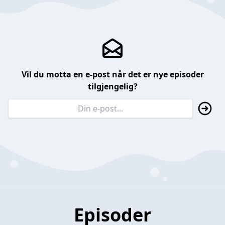
Vil du motta en e-post når det er nye episoder
tilgjengelig?
Episoder