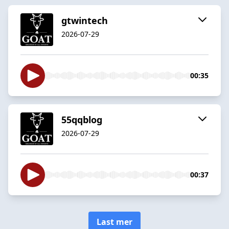
gtwintech
2026-07-29
00:35
55qqblog
2026-07-29
00:37
Last mer