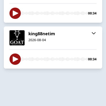
00:34
king88netim
2026-08-04
00:34