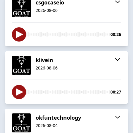
csgocaseio
2026-08-06
00:26
klivein
2026-08-06
00:27
okfuntechnology
2026-08-04