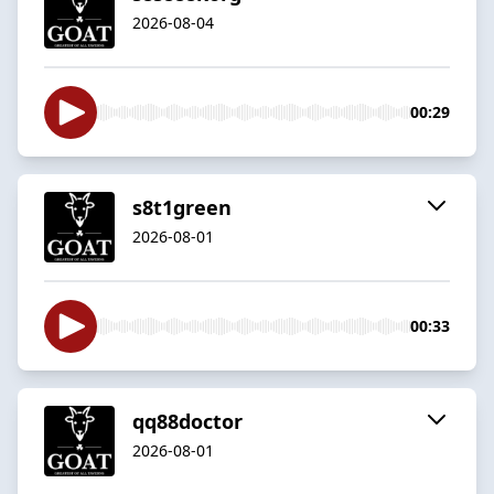
2026-08-04
00:29
s8t1green
2026-08-01
00:33
qq88doctor
2026-08-01