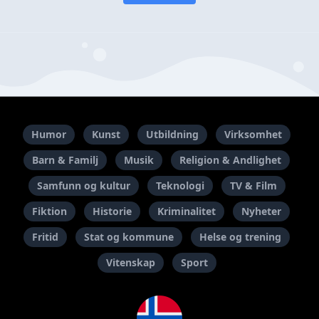
Humor
Kunst
Utbildning
Virksomhet
Barn & Familj
Musik
Religion & Andlighet
Samfunn og kultur
Teknologi
TV & Film
Fiktion
Historie
Kriminalitet
Nyheter
Fritid
Stat og kommune
Helse og trening
Vitenskap
Sport