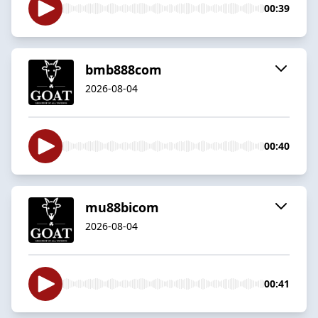
00:39
bmb888com
2026-08-04
00:40
mu88bicom
2026-08-04
00:41