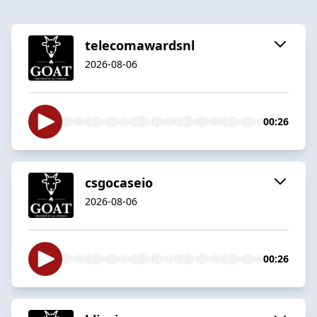
telecomawardsnl
2026-08-06
00:26
csgocaseio
2026-08-06
00:26