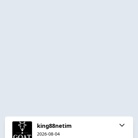
king88netim
2026-08-04