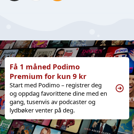
Få 1 måned Podimo
Premium for kun 9 kr
Start med Podimo – registrer deg
og oppdag favorittene dine med en
gang, tusenvis av podcaster og
lydbøker venter på deg.