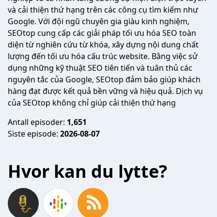
và cải thiện thứ hạng trên các công cụ tìm kiếm như
Google. Với đội ngũ chuyên gia giàu kinh nghiệm,
SEOtop cung cấp các giải pháp tối ưu hóa SEO toàn
diện từ nghiên cứu từ khóa, xây dựng nội dung chất
lượng đến tối ưu hóa cấu trúc website. Bằng việc sử
dụng những kỹ thuật SEO tiên tiến và tuân thủ các
nguyên tắc của Google, SEOtop đảm bảo giúp khách
hàng đạt được kết quả bền vững và hiệu quả. Dịch vụ
của SEOtop không chỉ giúp cải thiện thứ hạng
Antall episoder:
1,651
Siste episode:
2026-08-07
Hvor kan du lytte?