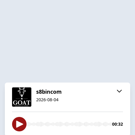
s8bincom
2026-08-04
00:32