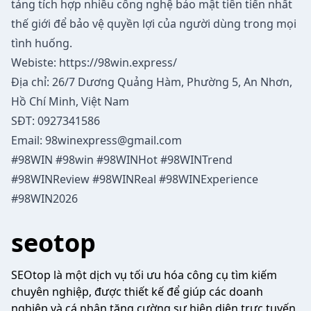
tảng tích hợp nhiều công nghệ bảo mật tiên tiến nhất
thế giới để bảo vệ quyền lợi của người dùng trong mọi
tình huống.
Webiste:
https://98win.express/
Địa chỉ: 26/7 Dương Quảng Hàm, Phường 5, An Nhơn,
Hồ Chí Minh, Việt Nam
SĐT: 0927341586
Email:
98winexpress@gmail.com
#98WIN #98win #98WINHot #98WINTrend
#98WINReview #98WINReal #98WINExperience
#98WIN2026
seotop
SEOtop là một dịch vụ tối ưu hóa công cụ tìm kiếm
chuyên nghiệp, được thiết kế để giúp các doanh
nghiệp và cá nhân tăng cường sự hiện diện trực tuyến