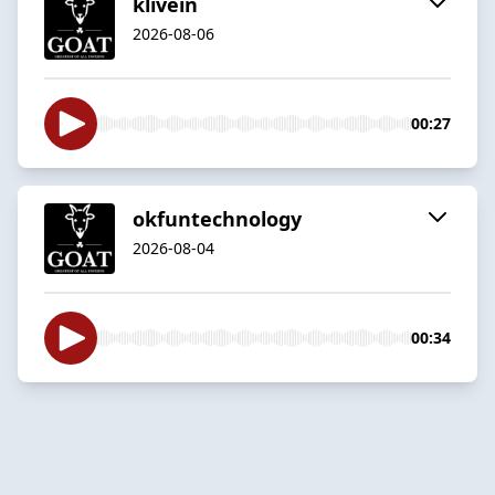
klivein
2026-08-06
00:27
okfuntechnology
2026-08-04
00:34