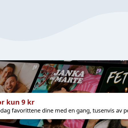
r kun 9 kr
dag favorittene dine med en gang, tusenvis av p