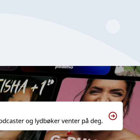
odcaster og lydbøker venter på deg.