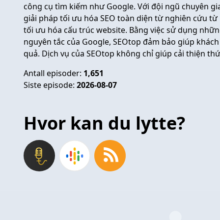
công cụ tìm kiếm như Google. Với đội ngũ chuyên gi
giải pháp tối ưu hóa SEO toàn diện từ nghiên cứu t
tối ưu hóa cấu trúc website. Bằng việc sử dụng những
nguyên tắc của Google, SEOtop đảm bảo giúp khách 
quả. Dịch vụ của SEOtop không chỉ giúp cải thiện th
Antall episoder:
1,651
Siste episode:
2026-08-07
Hvor kan du lytte?