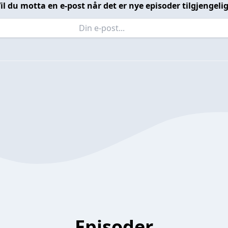
il du motta en e-post når det er nye episoder tilgjengeli
Episoder