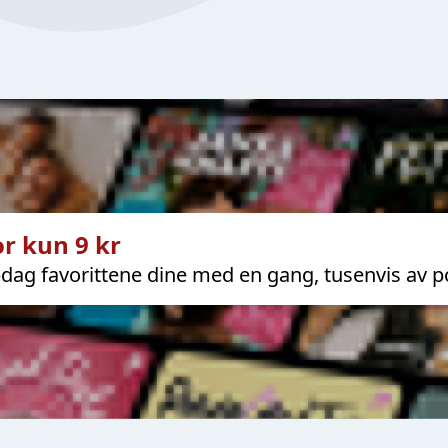
r kun 9 kr
dag favorittene dine med en gang, tusenvis av p