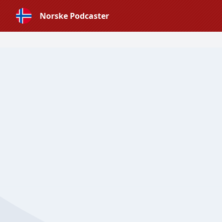
Norske Podcaster