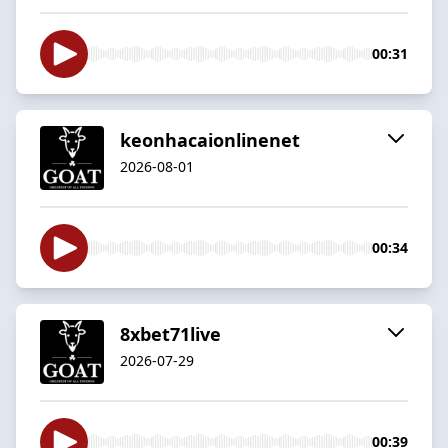
00:31
keonhacaionlinenet
2026-08-01
00:34
8xbet71live
2026-07-29
00:39