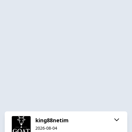
king88netim
2026-08-04