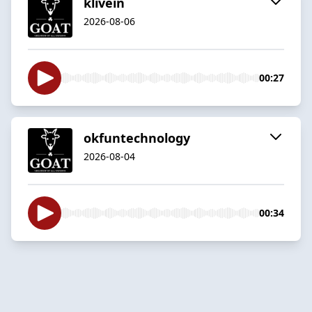
klivein
2026-08-06
00:27
okfuntechnology
2026-08-04
00:34