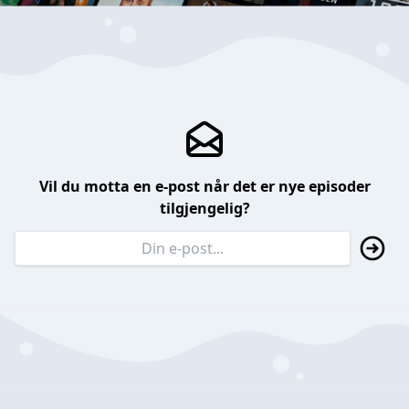
Vil du motta en e-post når det er nye episoder
tilgjengelig?