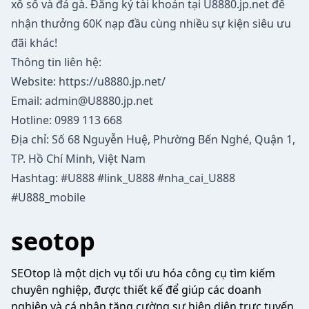
xổ số và đá gà. Đăng ký tài khoản tại U8880.jp.net để
nhận thưởng 60K nạp đầu cùng nhiều sự kiện siêu ưu
đãi khác!
Thông tin liên hệ:
Website:
https://u8880.jp.net/
Email:
admin@U8880.jp.net
Hotline: 0989 113 668
Địa chỉ: Số 68 Nguyễn Huệ, Phường Bến Nghé, Quận 1,
TP. Hồ Chí Minh, Việt Nam
Hashtag: #U888 #link_U888 #nha_cai_U888
#U888_mobile
seotop
SEOtop là một dịch vụ tối ưu hóa công cụ tìm kiếm
chuyên nghiệp, được thiết kế để giúp các doanh
nghiệp và cá nhân tăng cường sự hiện diện trực tuyến