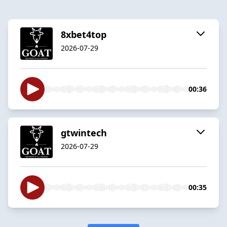
8xbet4top
2026-07-29
00:36
gtwintech
2026-07-29
00:35