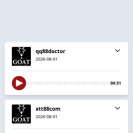
qq88doctor
2026-08-01
00:31
xtt88com
2026-08-01