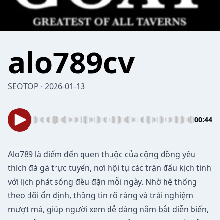
alo789cv
SEOTOP · 2026-01-13
00:44
Alo789
là điểm đến quen thuộc của cộng đồng yêu
thích đá gà trực tuyến, nơi hội tụ các trận đấu kịch tính
với lịch phát sóng đều đặn mỗi ngày. Nhờ hệ thống
theo dõi ổn định, thông tin rõ ràng và trải nghiệm
mượt mà, giúp người xem dễ dàng nắm bắt diễn biến,