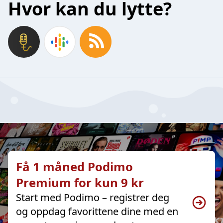
Hvor kan du lytte?
Få 1 måned Podimo
Premium for kun 9 kr
Start med Podimo – registrer deg
og oppdag favorittene dine med en