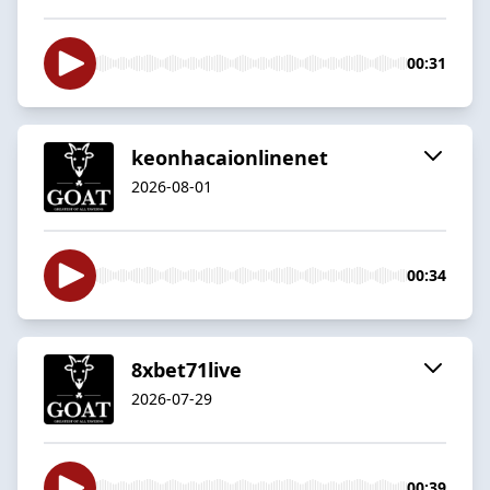
00:31
keonhacaionlinenet
2026-08-01
00:34
8xbet71live
2026-07-29
00:39