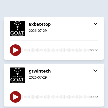
8xbet4top
2026-07-29
00:36
gtwintech
2026-07-29
00:35