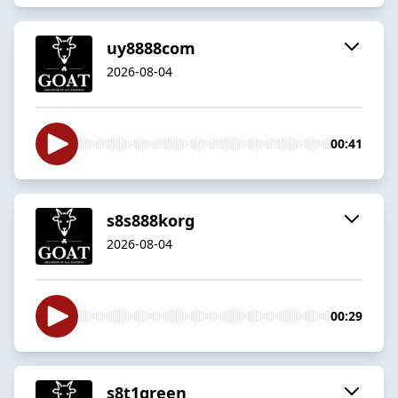
uy8888com
2026-08-04
00:41
s8s888korg
2026-08-04
00:29
s8t1green