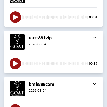
00:34
uutt881vip
2026-08-04
00:39
bmb888com
2026-08-04