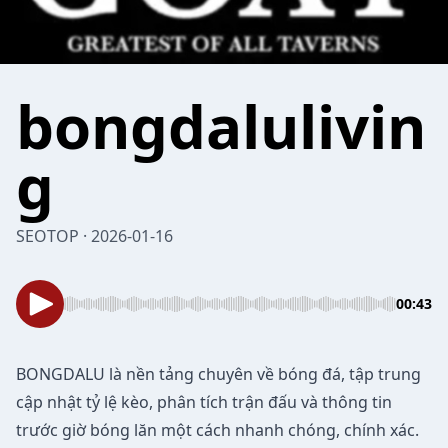
bongdalulivin
g
SEOTOP · 2026-01-16
00:43
BONGDALU
là nền tảng chuyên về bóng đá, tập trung
cập nhật tỷ lệ kèo, phân tích trận đấu và thông tin
trước giờ bóng lăn một cách nhanh chóng, chính xác.