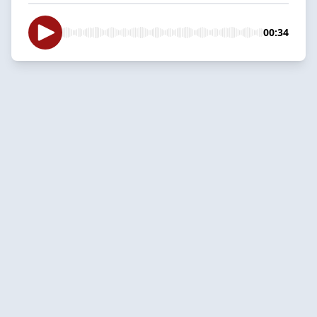
00:34