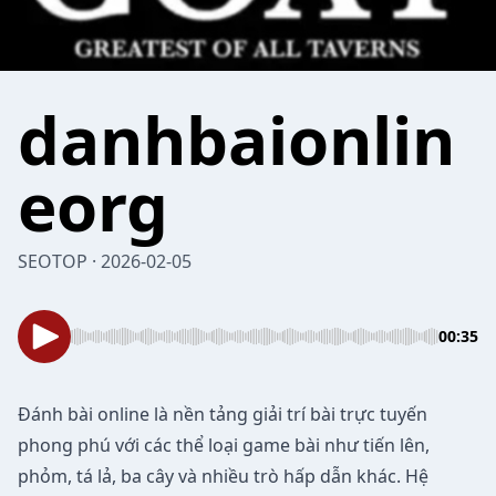
danhbaionlin
eorg
SEOTOP · 2026-02-05
00:35
Đánh bài online
là nền tảng giải trí bài trực tuyến
phong phú với các thể loại game bài như tiến lên,
phỏm, tá lả, ba cây và nhiều trò hấp dẫn khác. Hệ