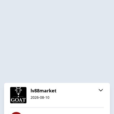
lv88market
2026-08-10