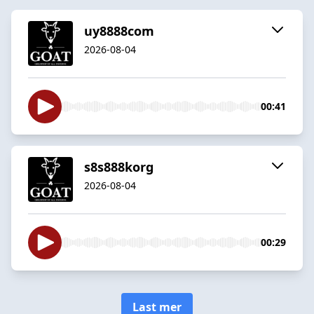
uy8888com
2026-08-04
00:41
s8s888korg
2026-08-04
00:29
Last mer