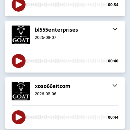
00:34
bl555enterprises
2026-08-07
00:40
xoso66aitcom
2026-08-06
00:44