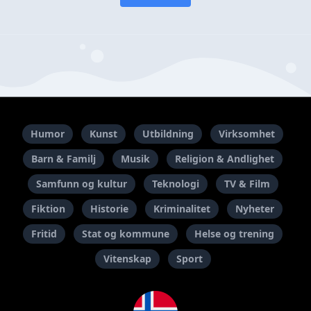
Humor
Kunst
Utbildning
Virksomhet
Barn & Familj
Musik
Religion & Andlighet
Samfunn og kultur
Teknologi
TV & Film
Fiktion
Historie
Kriminalitet
Nyheter
Fritid
Stat og kommune
Helse og trening
Vitenskap
Sport