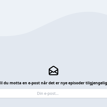
il du motta en e-post når det er nye episoder tilgjengeli