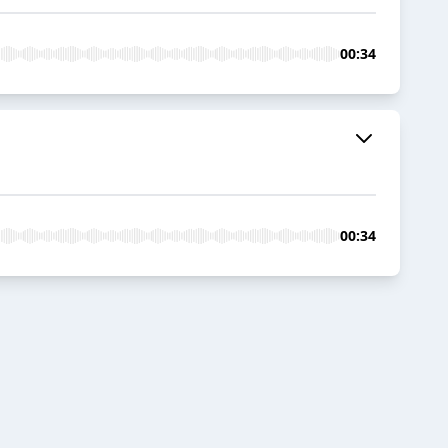
00:34
00:34