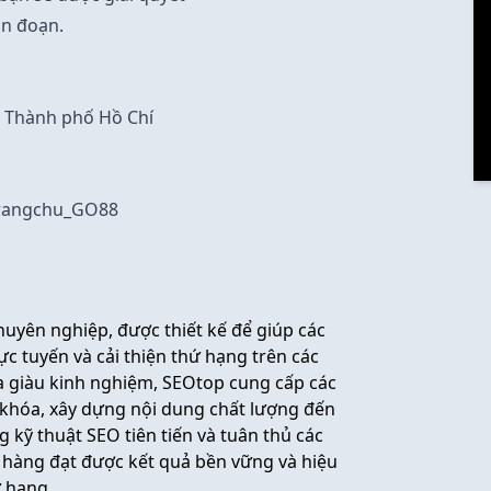
án đoạn.
, Thành phố Hồ Chí
trangchu_GO88
huyên nghiệp, được thiết kế để giúp các
c tuyến và cải thiện thứ hạng trên các
a giàu kinh nghiệm, SEOtop cung cấp các
ừ khóa, xây dựng nội dung chất lượng đến
 kỹ thuật SEO tiên tiến và tuân thủ các
hàng đạt được kết quả bền vững và hiệu
ứ hạng