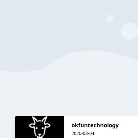
okfuntechnology
2026-08-04