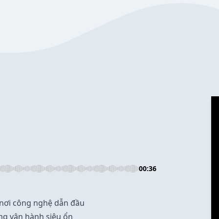
00:36
, nơi công nghệ dẫn đầu
ống vận hành siêu ổn