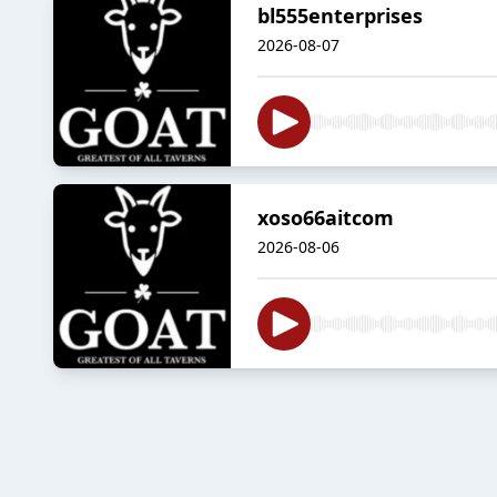
bl555enterprises
2026-08-07
xoso66aitcom
2026-08-06