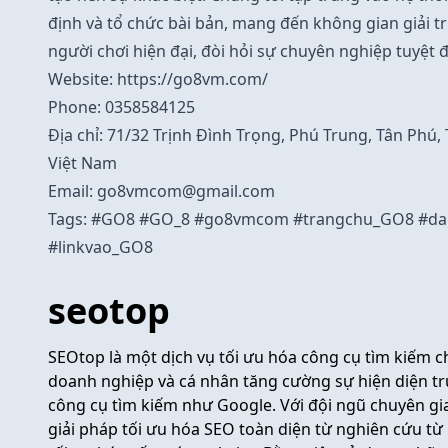
định và tổ chức bài bản, mang đến không gian giải t
người chơi hiện đại, đòi hỏi sự chuyên nghiệp tuyệt đ
Website:
https://go8vm.com/
Phone: 0358584125
Địa chỉ: 71/32 Trịnh Đình Trọng, Phú Trung, Tân Phú
Việt Nam
Email:
go8vmcom@gmail.com
Tags: #GO8 #GO_8 #go8vmcom #trangchu_GO8 #d
#linkvao_GO8
seotop
SEOtop là một dịch vụ tối ưu hóa công cụ tìm kiếm c
doanh nghiệp và cá nhân tăng cường sự hiện diện trự
công cụ tìm kiếm như Google. Với đội ngũ chuyên gi
giải pháp tối ưu hóa SEO toàn diện từ nghiên cứu t