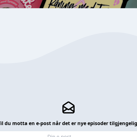
il du motta en e-post når det er nye episoder tilgjengeli