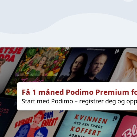
Få 1 måned Podimo Premium fo
Start med Podimo – registrer deg og opp