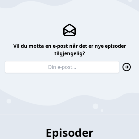
Vil du motta en e-post når det er nye episoder
tilgjengelig?
Episoder