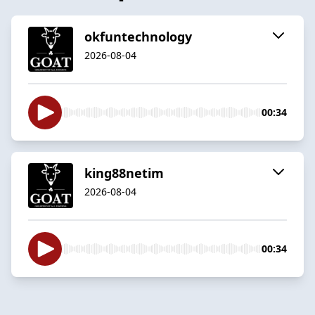
okfuntechnology
2026-08-04
00:34
king88netim
2026-08-04
00:34