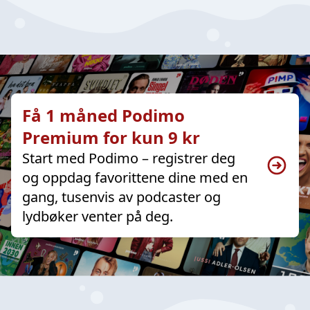
Få 1 måned Podimo
Premium for kun 9 kr
Start med Podimo – registrer deg
og oppdag favorittene dine med en
gang, tusenvis av podcaster og
lydbøker venter på deg.