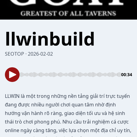
llwinbuild
SEOTOP · 2026-02-02
00:34
LLWIN
là một trong những nền tảng giải trí trực tuyến
đang được nhiều người chơi quan tâm nhờ định
hướng vận hành rõ ràng, giao diện tối ưu và hệ sinh
thái trò chơi phong phú. Nhu cầu trải nghiệm cá cược
online ngày càng tăng, việc lựa chọn một địa chỉ uy tín,