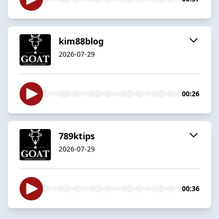
kim88blog
2026-07-29
00:26
789ktips
2026-07-29
00:36