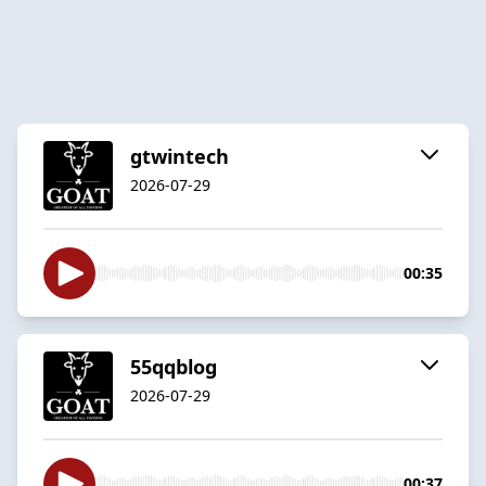
gtwintech
2026-07-29
00:35
55qqblog
2026-07-29
00:37