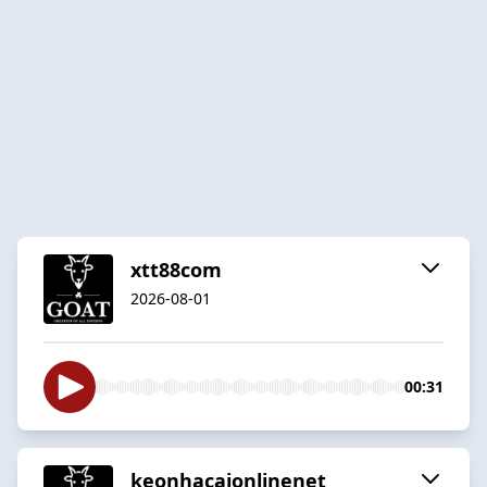
xtt88com
2026-08-01
00:31
keonhacaionlinenet