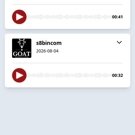
00:41
s8bincom
2026-08-04
00:32