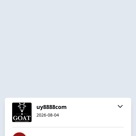
uy8888com
2026-08-04