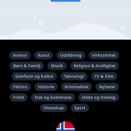
Humor
Kunst
Utbildning
Virksomhet
Barn & Familj
Musik
Religion & Andlighet
Samfunn og kultur
Teknologi
TV & Film
Fiktion
Historie
Kriminalitet
Nyheter
Fritid
Stat og kommune
Helse og trening
Vitenskap
Sport