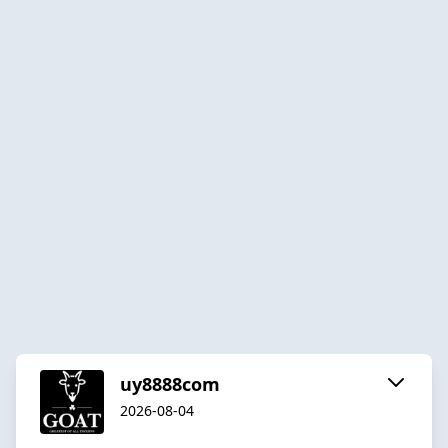
uy8888com
2026-08-04