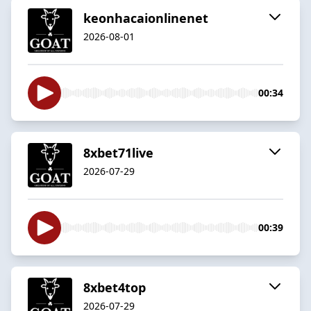
keonhacaionlinenet
2026-08-01
00:34
8xbet71live
2026-07-29
00:39
8xbet4top
2026-07-29