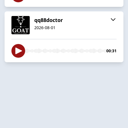
qq88doctor
2026-08-01
00:31