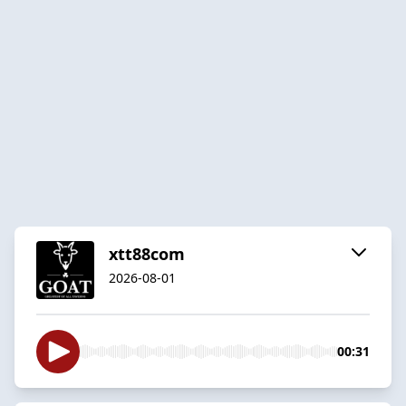
xtt88com
2026-08-01
00:31