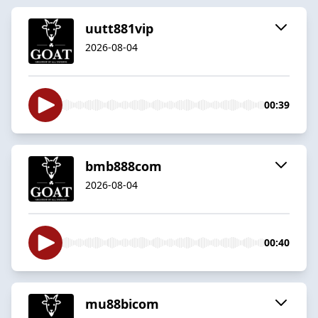
uutt881vip
2026-08-04
00:39
bmb888com
2026-08-04
00:40
mu88bicom