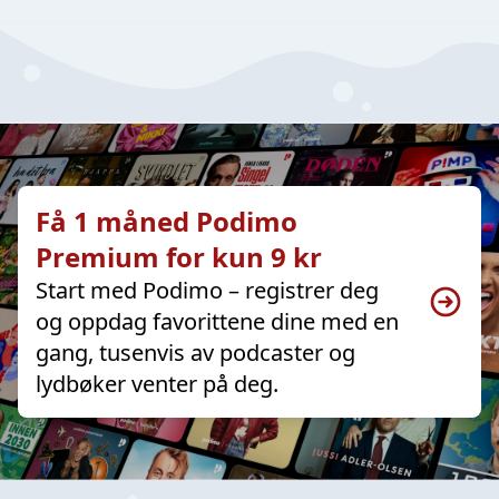
Få 1 måned Podimo
Premium for kun 9 kr
Start med Podimo – registrer deg
og oppdag favorittene dine med en
gang, tusenvis av podcaster og
lydbøker venter på deg.