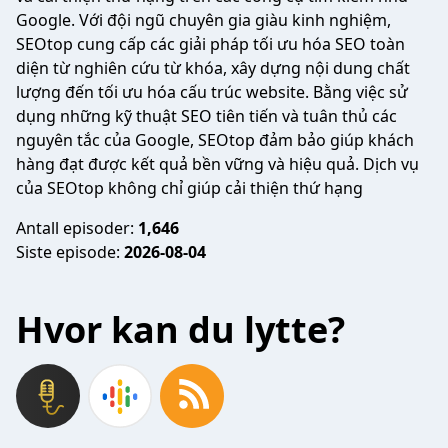
Google. Với đội ngũ chuyên gia giàu kinh nghiệm,
SEOtop cung cấp các giải pháp tối ưu hóa SEO toàn
diện từ nghiên cứu từ khóa, xây dựng nội dung chất
lượng đến tối ưu hóa cấu trúc website. Bằng việc sử
dụng những kỹ thuật SEO tiên tiến và tuân thủ các
nguyên tắc của Google, SEOtop đảm bảo giúp khách
hàng đạt được kết quả bền vững và hiệu quả. Dịch vụ
của SEOtop không chỉ giúp cải thiện thứ hạng
Antall episoder:
1,646
Siste episode:
2026-08-04
Hvor kan du lytte?