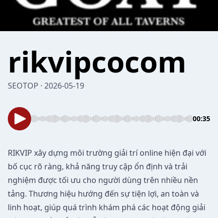
rikvipcocom
SEOTOP · 2026-05-19
00:35
RIKVIP
xây dựng môi trường giải trí online hiện đại với
bố cục rõ ràng, khả năng truy cập ổn định và trải
nghiệm được tối ưu cho người dùng trên nhiều nền
tảng. Thương hiệu hướng đến sự tiện lợi, an toàn và
linh hoạt, giúp quá trình khám phá các hoạt động giải