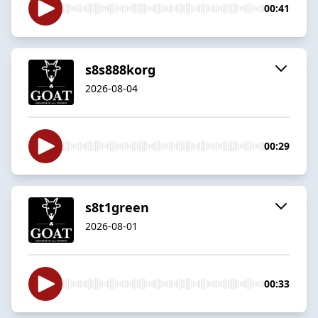
00:41
s8s888korg
2026-08-04
00:29
s8t1green
2026-08-01
00:33