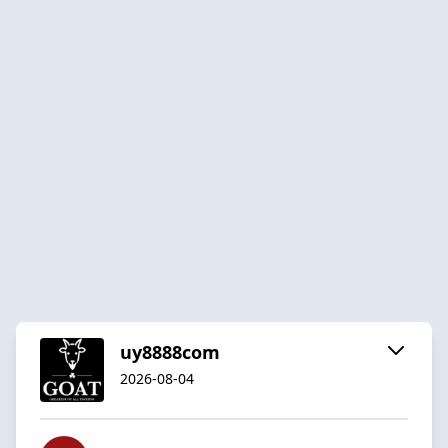
uy8888com
2026-08-04