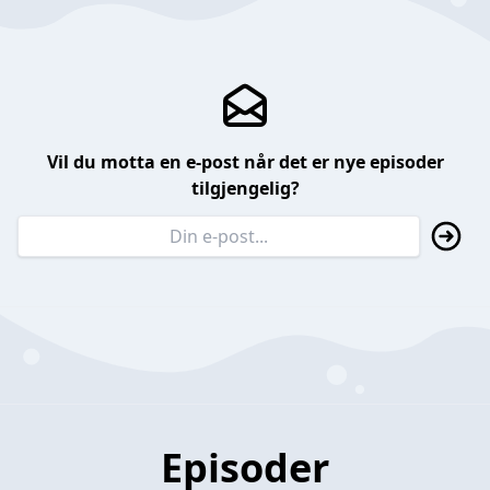
Vil du motta en e-post når det er nye episoder
tilgjengelig?
Episoder