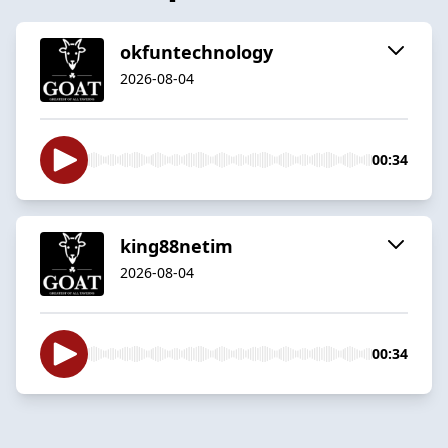
okfuntechnology
2026-08-04
00:34
king88netim
2026-08-04
00:34