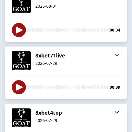
2026-08-01
00:34
8xbet71live
2026-07-29
00:39
8xbet4top
2026-07-29