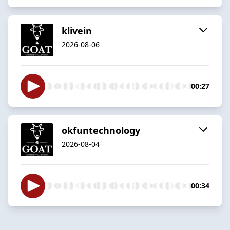
klivein
2026-08-06
00:27
okfuntechnology
2026-08-04
00:34