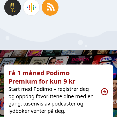
Få 1 måned Podimo
Premium for kun 9 kr
Start med Podimo – registrer deg
og oppdag favorittene dine med en
gang, tusenvis av podcaster og
lydbøker venter på deg.