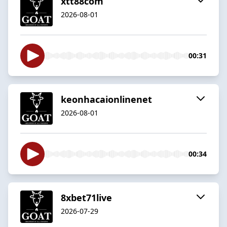
xtt88com
2026-08-01
00:31
keonhacaionlinenet
2026-08-01
00:34
8xbet71live
2026-07-29