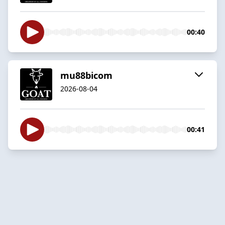
00:40
mu88bicom
2026-08-04
00:41