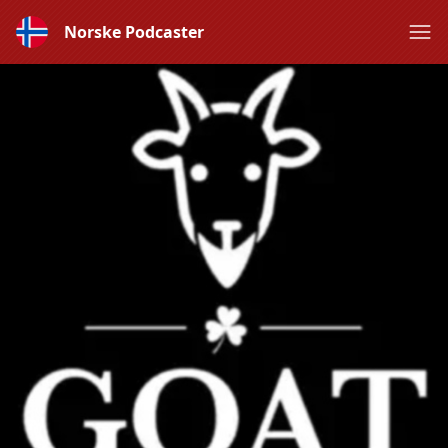
Norske Podcaster