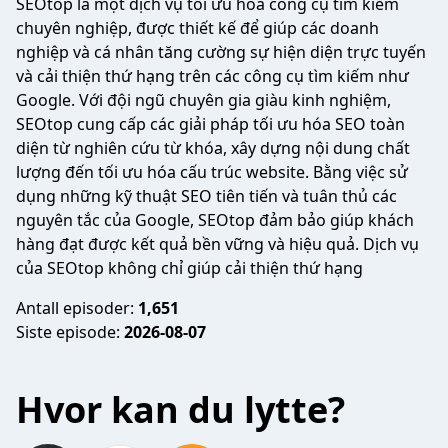
SEOtop là một dịch vụ tối ưu hóa công cụ tìm kiếm
chuyên nghiệp, được thiết kế để giúp các doanh
nghiệp và cá nhân tăng cường sự hiện diện trực tuyến
và cải thiện thứ hạng trên các công cụ tìm kiếm như
Google. Với đội ngũ chuyên gia giàu kinh nghiệm,
SEOtop cung cấp các giải pháp tối ưu hóa SEO toàn
diện từ nghiên cứu từ khóa, xây dựng nội dung chất
lượng đến tối ưu hóa cấu trúc website. Bằng việc sử
dụng những kỹ thuật SEO tiên tiến và tuân thủ các
nguyên tắc của Google, SEOtop đảm bảo giúp khách
hàng đạt được kết quả bền vững và hiệu quả. Dịch vụ
của SEOtop không chỉ giúp cải thiện thứ hạng
Antall episoder:
1,651
Siste episode:
2026-08-07
Hvor kan du lytte?