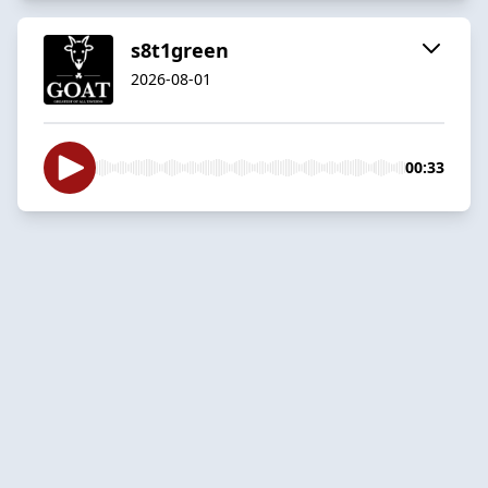
s8t1green
2026-08-01
00:33