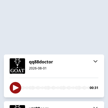
qq88doctor
2026-08-01
00:31