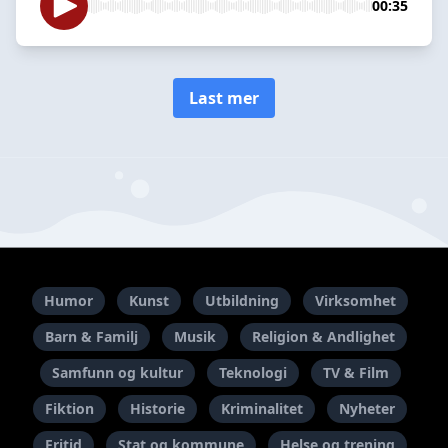
00:35
Last mer
Humor
Kunst
Utbildning
Virksomhet
Barn & Familj
Musik
Religion & Andlighet
Samfunn og kultur
Teknologi
TV & Film
Fiktion
Historie
Kriminalitet
Nyheter
Fritid
Stat og kommune
Helse og trening