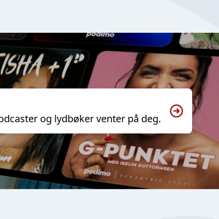
odcaster og lydbøker venter på deg.