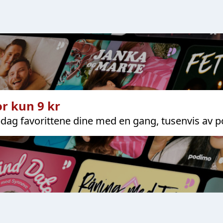
r kun 9 kr
dag favorittene dine med en gang, tusenvis av p