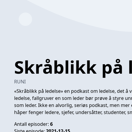
Skråblikk på 
RUNI
«Skråblikk på ledelse» en podkast om ledelse, det å 
ledelse, fallgruver en som leder bør prøve å styre u
som leder. Ikke en alvorlig, seriøs podkast, men me
håper fenger ledere, sjefer, undersåtter, studenter, 
Antall episoder:
6
Siste episode:
2021-12-15