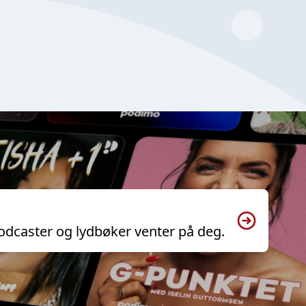
odcaster og lydbøker venter på deg.