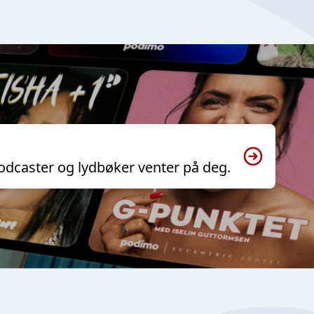
odcaster og lydbøker venter på deg.