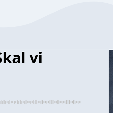
kal vi
l