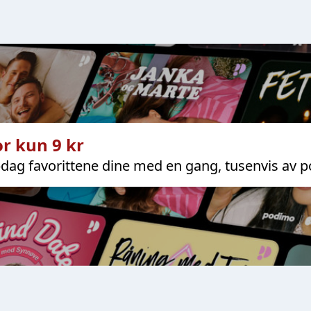
r kun 9 kr
dag favorittene dine med en gang, tusenvis av p