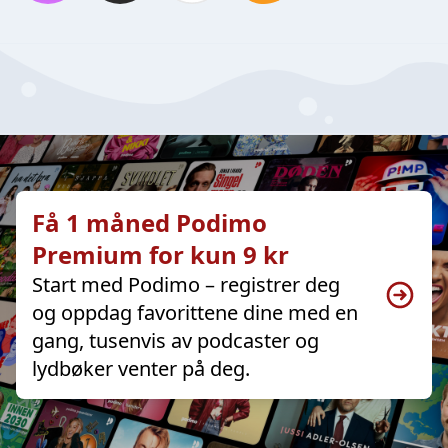
Få 1 måned Podimo
Premium for kun 9 kr
Start med Podimo – registrer deg
og oppdag favorittene dine med en
gang, tusenvis av podcaster og
lydbøker venter på deg.