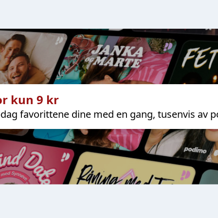
r kun 9 kr
dag favorittene dine med en gang, tusenvis av p