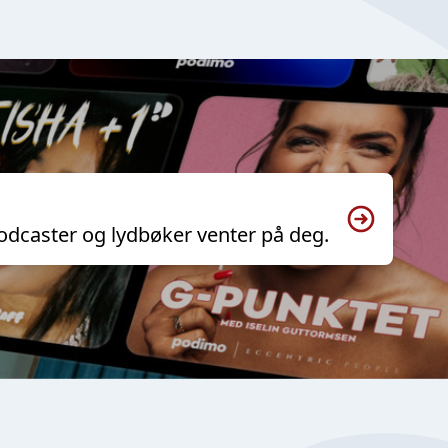
odcaster og lydbøker venter på deg.