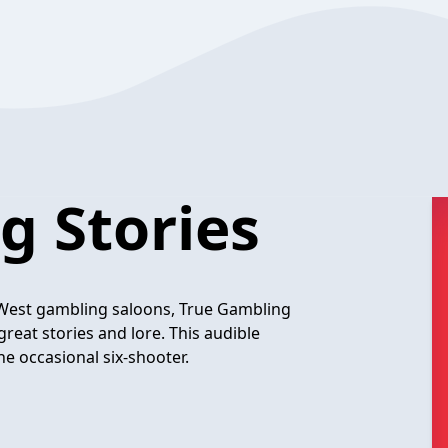
g Stories
d West gambling saloons, True Gambling
reat stories and lore. This audible
he occasional six-shooter.