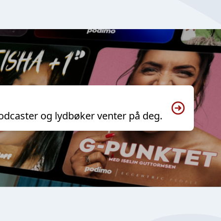
odcaster og lydbøker venter på deg.