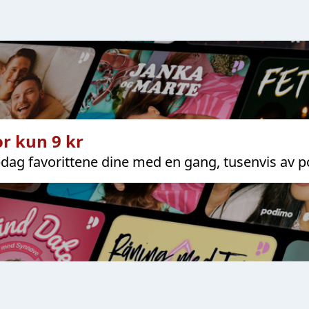
r kun 9 kr
dag favorittene dine med en gang, tusenvis av p