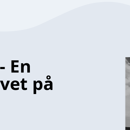
- En
ivet på