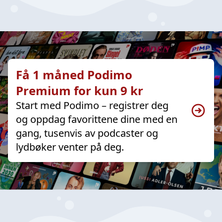
Få 1 måned Podimo
Premium for kun 9 kr
Start med Podimo – registrer deg
og oppdag favorittene dine med en
gang, tusenvis av podcaster og
lydbøker venter på deg.