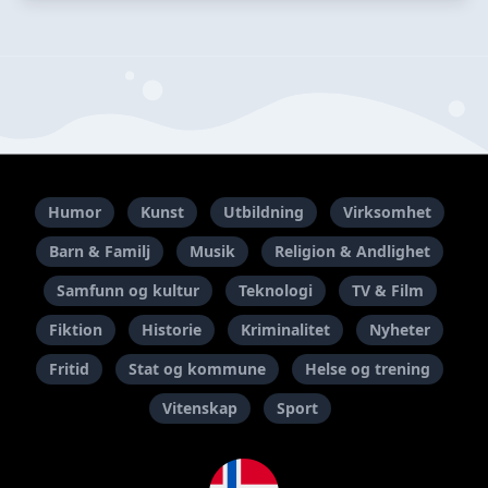
Humor
Kunst
Utbildning
Virksomhet
Barn & Familj
Musik
Religion & Andlighet
Samfunn og kultur
Teknologi
TV & Film
Fiktion
Historie
Kriminalitet
Nyheter
Fritid
Stat og kommune
Helse og trening
Vitenskap
Sport