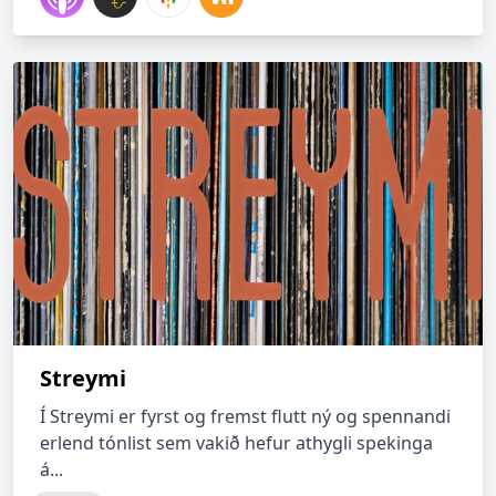
Streymi
Í Streymi er fyrst og fremst flutt ný og spennandi
erlend tónlist sem vakið hefur athygli spekinga
á...