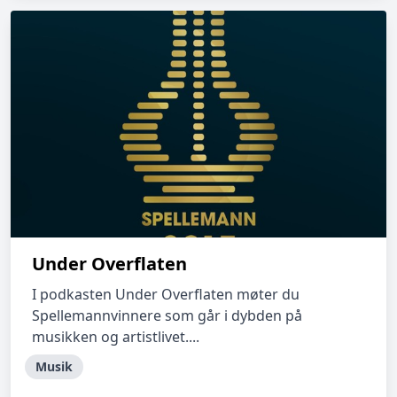
Under Overflaten
I podkasten Under Overflaten møter du
Spellemannvinnere som går i dybden på
musikken og artistlivet....
Musik