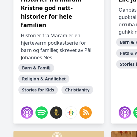
Kristne god natt-
Oahpás
historier for hele
guoktáin
familien
orruba 
guhkkin
Historier fra Maram er en
Barn & 
hjertevarm podkastserie for
barn og familier, skrevet av Pål
Pets & 
Johannes Nes...
Stories 
Barn & Familj
Religion & Andlighet
Stories for Kids
Christianity