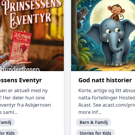
essens Eventyr
God natt historier
sen er aktuell med ny
Korte, artige og litt abs
! Her deler hun sine
natta-fortellinger Hoste
teventyr fra Asbjørnsen
Acast. See acast.com/pri
 saml...
more inf...
Familj
Barn & Familj
for Kids
Stories for Kids