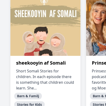
sheekooyin af Somali
Prins
Short Somali Stories for
Prinses
children. In each episode there
podcast
is something that children could
favorit
learn. She...
og Moes
Barn & Familj
Barn & 
Stories for Kids
Stories 