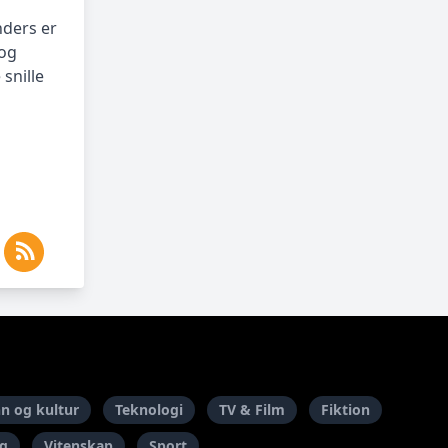
ders er
og
snille
n og kultur
Teknologi
TV & Film
Fiktion
ng
Vitenskap
Sport