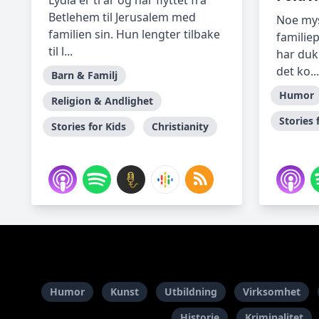
Lydia er ti år og har flyttet fra
Betlehem til Jerusalem med
Noe mys
familien sin. Hun lengter tilbake
familie
til l...
har duk
det ko...
Barn & Familj
Humor
Religion & Andlighet
Stories 
Stories for Kids
Christianity
Humor
Kunst
Utbildning
Virksomhet
Historie
Kriminalitet