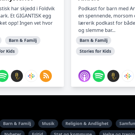
tisk har skjedd i Foldvik
Podkast for barn med An
park. Et GIGANTISK egg
en spennende, morsom 
ket opp! Ingen vet hvor
lærerik podkast for både 
og slemme bar...
Barn & Familj
Barn & Familj
for Kids
Stories for Kids
Barn & Familj
Musik
Religion & Andlighet
Samfun
Nyheter
Fritid
Stat og kommune
Helse og treni