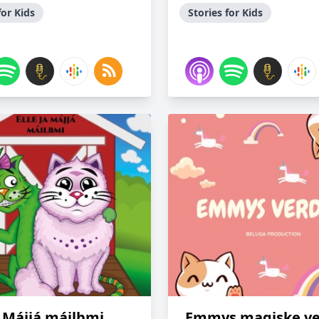
for Kids
Stories for Kids
a Májjá máilbmi
Emmys magiske v