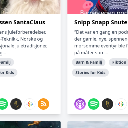
issen SantaClaus
Snipp Snapp Snute
ens Juleforberedelser,
“Det var en gang en podc
t-Teknikk, Norske og
der gamle, nye, spenne
jonale Juletradisjoner,
morsomme eventyr ble f
...
på måter som...
Familj
Barn & Familj
Fiktion
for Kids
Stories for Kids