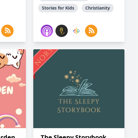
Stories for Kids
Christianity
erden
The Sleepy Storybook