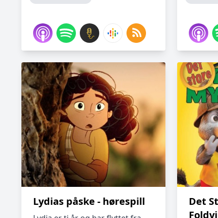
Lydias påske - hørespill
Det S
Foldv