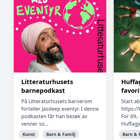
Litteraturhusets
Huffa
barnepodkast
favori
På Litteraturhusets barnerom
Start a
forteller Jasdeep eventyr. I denne
https://
podkasten får han besøk av
For 69,- 
venner so...
Huffagj
Kunst
Barn & Familj
Barn & 