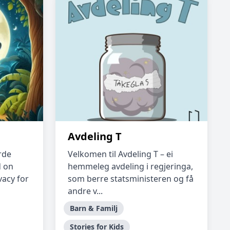
Avdeling T
urde
Velkomen til Avdeling T – ei
d on
hemmeleg avdeling i regjeringa,
vacy for
som berre statsministeren og få
andre v...
Barn & Familj
Stories for Kids