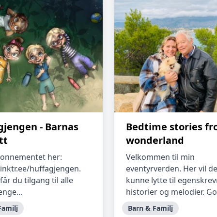
gjengen - Barnas
Bedtime stories f
tt
wonderland
bonnementet her:
Velkommen til min
linktr.ee/huffagjengen.
eventyrverden. Her vil d
får du tilgang til alle
kunne lytte til egenskre
enge...
historier og melodier. Go
Familj
Barn & Familj