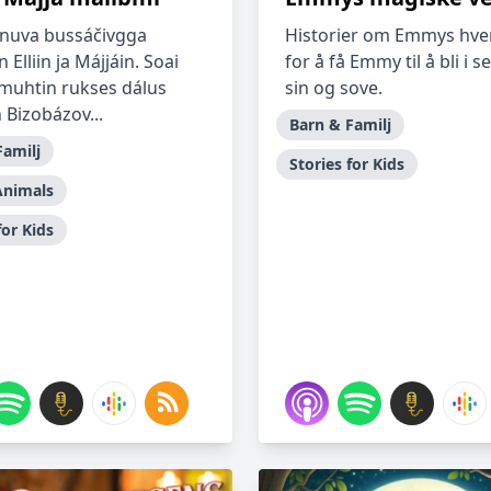
nuva bussáčivgga
Historier om Emmys hve
 Elliin ja Májjáin. Soai
for å få Emmy til å bli i 
muhtin rukses dálus
sin og sove.
 Bizobázov...
Barn & Familj
Familj
Stories for Kids
Animals
for Kids