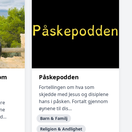
rom
Påskepodden
Fortellingen om hva som
skjedde med Jesus og disiplene
hans i påsken. Fortalt gjennom
ere
øynene til dis...
vne
d...
Barn & Familj
Religion & Andlighet